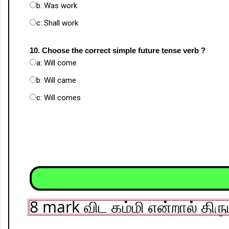
b: Was work
c: Shall work
10. Choose the correct simple future tense verb ?
a: Will come
b: Will came
c: Will comes
8 mark விட கம்மி என்றால் திரு