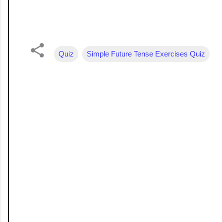
Quiz
Simple Future Tense Exercises Quiz
க
ரு
த்
து
க
ள்