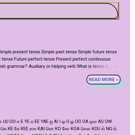
imple present tense Simple past tense Simple future tense
 tense Future perfect tense Present perfect continuous
sh grammar? Auxiliary or Helping verb What is tense in
்வேறு காலநிலையில் பேசும்போது இந்த tenses முக்கிய பங்கு
READ MORE »
e in there English grammar? Type of tense in Tamil கா...
உ U ஊ UU OO எ E YE ஏ EE YAE ஐ AI I ஒ O ஓ OO OA ஔ AU OW
ூ KOO கெ KE கே KEE கை KAI கொ KO கோ KOA கௌ KOU ங் NG ங்