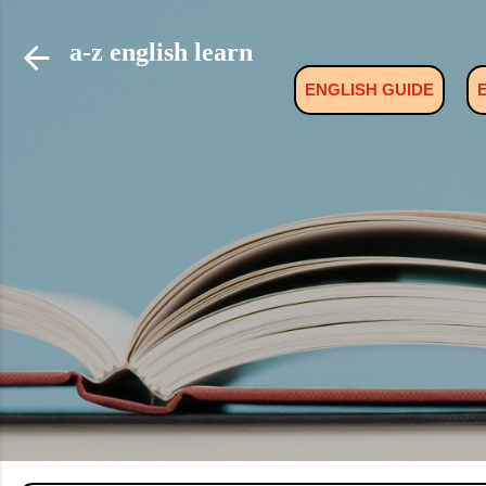
a-z english learn
ENGLISH GUIDE