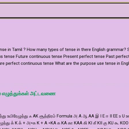
nse in Tamil ? How many types of tense in there English grammar? S
s tense Future continuous tense Present perfect tense Past perfect
re perfect continuous tense What are the purpose use tense in Engli
உள்ளன. ஒவ்வொரு காலநிலைக்கும் verb வினைச்சொல் மாற்றம் பெரும். பல
்று குறிப்பிடலாம். இது மிகவும் அவசியம் ஆகும். How many types of tens
லம் எழுத்துக்கள் அட்டவணை
ுத்து உயிரேழுத்து ஃ AK சூத்திரம் Formula அ A ஆ AA இ I E ஈ II EE 
ழுத்து க் K க் + அ=க K + A =KA க KA கா KAA கி KI கீ KII கு KU க