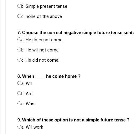
b: Simple present tense
c: none of the above
7. Choose the correct negative simple future tense sent
a: He does not come.
b: He will not come.
c: He did not come.
8. When ____ he come home ?
a: Will
b: Am
c: Was
9. Which of these option is not a simple future tense ?
a: Will work