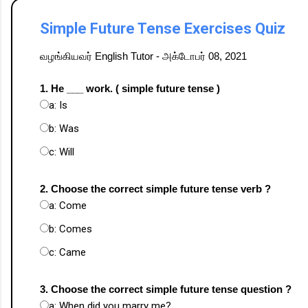
Simple Future Tense Exercises Quiz
வழங்கியவர்
English Tutor
-
அக்டோபர் 08, 2021
1. He ___ work. ( simple future tense )
a: Is
b: Was
c: Will
2. Choose the correct simple future tense verb ?
a: Come
b: Comes
c: Came
3. Choose the correct simple future tense question ?
a: When did you marry me?